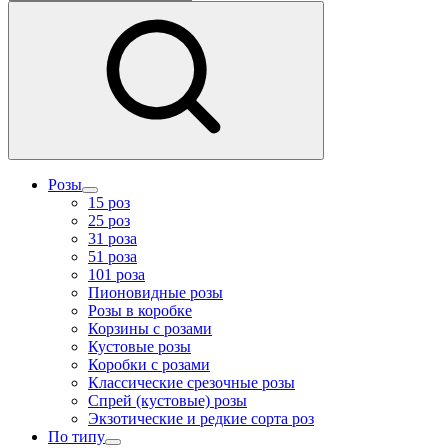
Розы
15 роз
25 роз
31 роза
51 роза
101 роза
Пионовидные розы
Розы в коробке
Корзины с розами
Кустовые розы
Коробки с розами
Классические срезочные розы
Спрей (кустовые) розы
Экзотические и редкие сорта роз
По типу