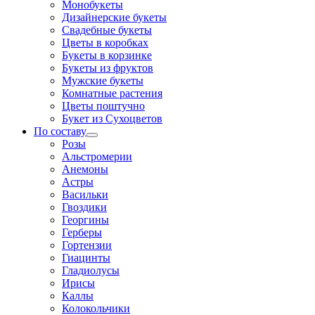
Монобукеты
Дизайнерские букеты
Свадебные букеты
Цветы в коробках
Букеты в корзинке
Букеты из фруктов
Мужские букеты
Комнатные растения
Цветы поштучно
Букет из Сухоцветов
По составу
Розы
Альстромерии
Анемоны
Астры
Васильки
Гвоздики
Георгины
Герберы
Гортензии
Гиацинты
Гладиолусы
Ирисы
Каллы
Колокольчики