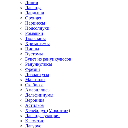
Лилии
Лаванда
Ландыши
Орхидеи
Нарциссы
Подсолнухи
Ромашки
Тюльпаны
Хризантемы
Пионы
Эустомы
Букет из ранункулюсов
Ранункулюсы
Фрезии
Лизиантусы
Маттиолы
Скабиоза
Амариллисы
Дельфиниумы
Вероника
Астильба
Хелеборус (Морозник)
Лаванда сухоцвет
Клематис
Лагурус