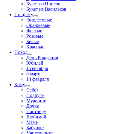
Букет из Ирисов
Букет из Васильков
По цвету
Фиолетовые
Оранжевые
Желтые
Розовые
Белые
Красные
Повод
День Рождения
Юбилей
1 сентября
8 марта
14 февраля
Кому
Себе)
Подруге
Мужчине
Дочке
Партнеру
Любимой
Маме
Бабушке
Учительнице