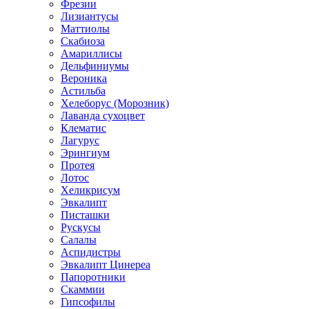
Фрезии
Лизиантусы
Маттиолы
Скабиоза
Амариллисы
Дельфиниумы
Вероника
Астильба
Хелеборус (Морозник)
Лаванда сухоцвет
Клематис
Лагурус
Эрингиум
Протея
Лотос
Хеликрисум
Эвкалипт
Писташки
Рускусы
Салалы
Аспидистры
Эвкалипт Цинереа
Папоротники
Скаммии
Гипсофилы