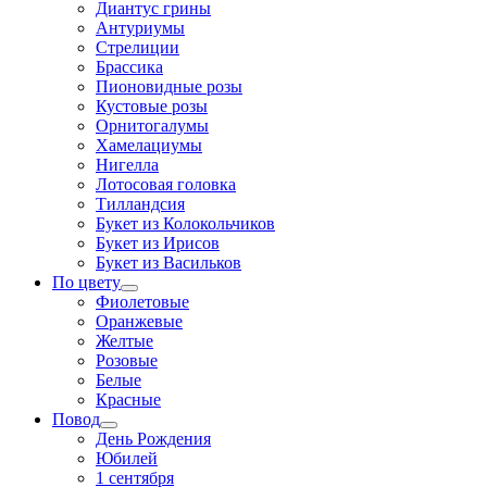
Диантус грины
Антуриумы
Стрелиции
Брассика
Пионовидные розы
Кустовые розы
Орнитогалумы
Хамелациумы
Нигелла
Лотосовая головка
Тилландсия
Букет из Колокольчиков
Букет из Ирисов
Букет из Васильков
По цвету
Фиолетовые
Оранжевые
Желтые
Розовые
Белые
Красные
Повод
День Рождения
Юбилей
1 сентября