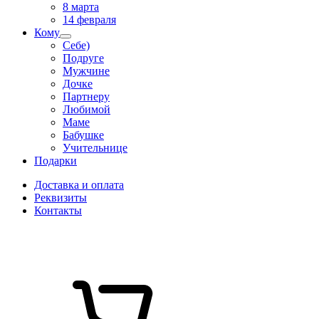
8 марта
14 февраля
Кому
Себе)
Подруге
Мужчине
Дочке
Партнеру
Любимой
Маме
Бабушке
Учительнице
Подарки
Доставка и оплата
Реквизиты
Контакты