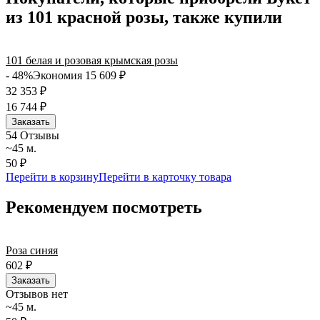
вручить подарок ко времени, наш сервис доставки обеспечит
из 101 красной розы, также купили
точность до минуты. Выбирайте, где купить и сколько стоит
подходящий вариант — быстрая доставка работает для вас
сегодня и ежедневно 24 часа в сутки.
101 белая и розовая крымская розы
- 48%
Экономия 15 609
₽
32 353
₽
16 744
₽
Заказать
5
4 Отзывы
~45 м.
50 ₽
Перейти в корзину
Перейти в карточку товара
Рекомендуем посмотреть
Роза синяя
602
₽
Заказать
Отзывов нет
~45 м.