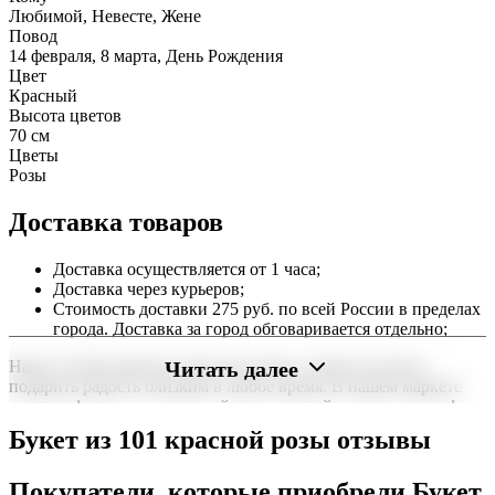
Любимой, Невесте, Жене
Повод
14 февраля, 8 марта, День Рождения
Цвет
Красный
Высота цветов
70 см
Цветы
Розы
Доставка товаров
Доставка осуществляется от 1 часа;
Доставка через курьеров;
Стоимость доставки 275 руб. по всей России в пределах
города. Доставка за город обговаривается отдельно;
Читать далее
Наша служба работает круглосуточно, чтобы вы могли
подарить радость близким в любое время. В нашем маркете
можно оформить заказ онлайн с доставкой на дом или в офис
по всей территории РФ.
Букет из 101 красной розы отзывы
Нужна срочная отправка? Курьер привезет заказ в течение 60
минут или день в день в удобный интервал. Если вам важно
Покупатели, которые приобрели Букет