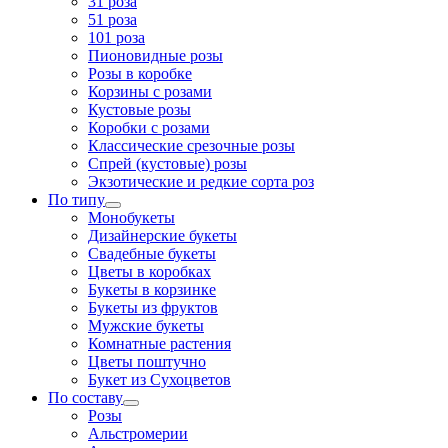
31 роза
51 роза
101 роза
Пионовидные розы
Розы в коробке
Корзины с розами
Кустовые розы
Коробки с розами
Классические срезочные розы
Спрей (кустовые) розы
Экзотические и редкие сорта роз
По типу
Монобукеты
Дизайнерские букеты
Свадебные букеты
Цветы в коробках
Букеты в корзинке
Букеты из фруктов
Мужские букеты
Комнатные растения
Цветы поштучно
Букет из Сухоцветов
По составу
Розы
Альстромерии