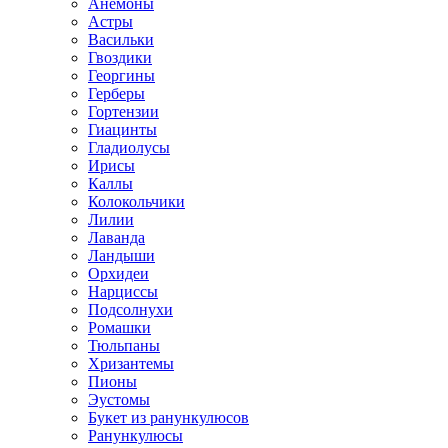
Анемоны
Астры
Васильки
Гвоздики
Георгины
Герберы
Гортензии
Гиацинты
Гладиолусы
Ирисы
Каллы
Колокольчики
Лилии
Лаванда
Ландыши
Орхидеи
Нарциссы
Подсолнухи
Ромашки
Тюльпаны
Хризантемы
Пионы
Эустомы
Букет из ранункулюсов
Ранункулюсы