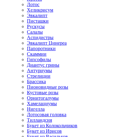
Лотос
Хеликрисум
Эвкалипт
Писташки
Рускусы
Салалы
Аспидистры
Эвкалипт Цинереа
Папоротники
Скаммии
Гипсофилы
Диантус грины
Антуриумы
Стрелиции
Брассика
Пионовидные розы
Кустовые розы
Орнитогалумы
Хамелациумы
Нигелла
Лотосовая головка
Тилландсия
Букет из Колокольчиков
Букет из Ирисов
Букет из Васильков