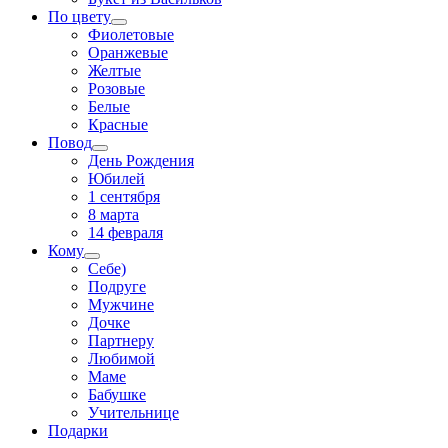
По цвету
Фиолетовые
Оранжевые
Желтые
Розовые
Белые
Красные
Повод
День Рождения
Юбилей
1 сентября
8 марта
14 февраля
Кому
Себе)
Подруге
Мужчине
Дочке
Партнеру
Любимой
Маме
Бабушке
Учительнице
Подарки