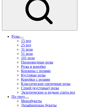
Розы
15 роз
25 роз
31 роза
51 роза
101 роза
Пионовидные розы
Розы в коробке
Корзины с розами
Кустовые розы
Коробки с розами
Классические срезочные розы
Спрей (кустовые) розы
Экзотические и редкие сорта роз
По типу
Монобукеты
Дизайнерские букеты