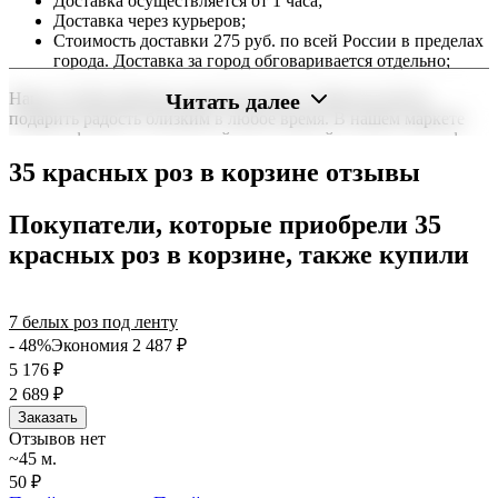
Доставка осуществляется от 1 часа;
Доставка через курьеров;
Стоимость доставки 275 руб. по всей России в пределах
города. Доставка за город обговаривается отдельно;
Читать далее
Наша служба работает круглосуточно, чтобы вы могли
подарить радость близким в любое время. В нашем маркете
можно оформить заказ онлайн с доставкой на дом или в офис
по всей территории РФ.
35 красных роз в корзине отзывы
Нужна срочная отправка? Курьер привезет заказ в течение 60
минут или день в день в удобный интервал. Если вам важно
Покупатели, которые приобрели 35
вручить подарок ко времени, наш сервис доставки обеспечит
красных роз в корзине, также купили
точность до минуты. Выбирайте, где купить и сколько стоит
подходящий вариант — быстрая доставка работает для вас
сегодня и ежедневно 24 часа в сутки.
7 белых роз под ленту
- 48%
Экономия 2 487
₽
5 176
₽
2 689
₽
Заказать
Отзывов нет
~45 м.
50 ₽