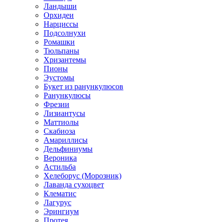
Ландыши
Орхидеи
Нарциссы
Подсолнухи
Ромашки
Тюльпаны
Хризантемы
Пионы
Эустомы
Букет из ранункулюсов
Ранункулюсы
Фрезии
Лизиантусы
Маттиолы
Скабиоза
Амариллисы
Дельфиниумы
Вероника
Астильба
Хелеборус (Морозник)
Лаванда сухоцвет
Клематис
Лагурус
Эрингиум
Протея