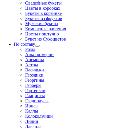
Свадебные букеты
Цветы в коробках
Букеты в корзинке
Букеты из фруктов
Мужские букеты
Комнатные растения
Цветы поштучно
Букет из Сухоцветов
По составу
Розы
Альстромерии
Анемоны
Астры
Васильки
Гвоздики
Георгины
Герберы
Гортензии
Гиацинты
Гладиолусы
Ирисы
Каллы
Колокольчики
Лилии
Лаванда