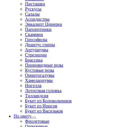
Писташки
Рускусы
Салалы
Аспидистры
Эвкалипт Цинереа
Папоротники
Скаммии
Гипсофилы
Диантус грины
Антуриумы
Стрелиции
Брассика
Пионовидные розы
Кустовые розы
Орнитогалумы
Хамелациумы
Нигелла
Лотосовая головка
Тилландсия
Букет из Колокольчиков
Букет из Ирисов
Букет из Васильков
По цвету
Фиолетовые
Оранжевые