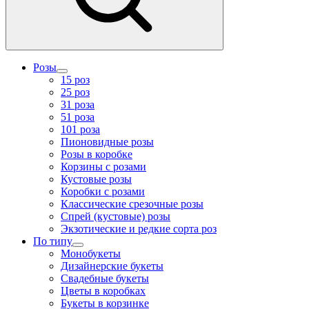
Розы
15 роз
25 роз
31 роза
51 роза
101 роза
Пионовидные розы
Розы в коробке
Корзины с розами
Кустовые розы
Коробки с розами
Классические срезочные розы
Спрей (кустовые) розы
Экзотические и редкие сорта роз
По типу
Монобукеты
Дизайнерские букеты
Свадебные букеты
Цветы в коробках
Букеты в корзинке