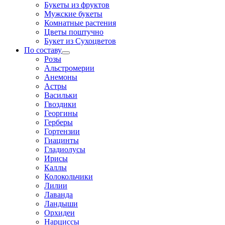
Букеты из фруктов
Мужские букеты
Комнатные растения
Цветы поштучно
Букет из Сухоцветов
По составу
Розы
Альстромерии
Анемоны
Астры
Васильки
Гвоздики
Георгины
Герберы
Гортензии
Гиацинты
Гладиолусы
Ирисы
Каллы
Колокольчики
Лилии
Лаванда
Ландыши
Орхидеи
Нарциссы