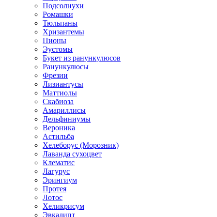
Подсолнухи
Ромашки
Тюльпаны
Хризантемы
Пионы
Эустомы
Букет из ранункулюсов
Ранункулюсы
Фрезии
Лизиантусы
Маттиолы
Скабиоза
Амариллисы
Дельфиниумы
Вероника
Астильба
Хелеборус (Морозник)
Лаванда сухоцвет
Клематис
Лагурус
Эрингиум
Протея
Лотос
Хеликрисум
Эвкалипт