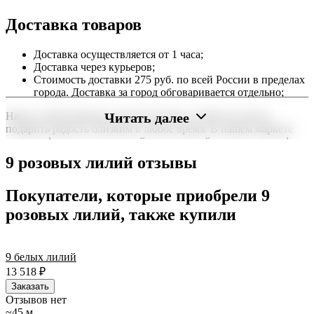
Доставка товаров
Доставка осуществляется от 1 часа;
Доставка через курьеров;
Стоимость доставки 275 руб. по всей России в пределах
города. Доставка за город обговаривается отдельно;
Читать далее
Наша служба работает круглосуточно, чтобы вы могли
подарить радость близким в любое время. В нашем маркете
можно оформить заказ онлайн с доставкой на дом или в офис
по всей территории РФ.
9 розовых лилий отзывы
Нужна срочная отправка? Курьер привезет заказ в течение 60
минут или день в день в удобный интервал. Если вам важно
Покупатели, которые приобрели 9
вручить подарок ко времени, наш сервис доставки обеспечит
розовых лилий, также купили
точность до минуты. Выбирайте, где купить и сколько стоит
подходящий вариант — быстрая доставка работает для вас
сегодня и ежедневно 24 часа в сутки.
9 белых лилий
13 518
₽
Заказать
Отзывов нет
~45 м.