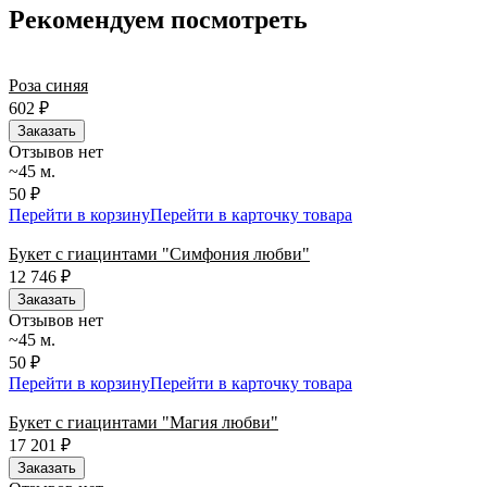
минут или день в день в удобный интервал. Если вам важно
Рекомендуем посмотреть
вручить подарок ко времени, наш сервис доставки обеспечит
точность до минуты. Выбирайте, где купить и сколько стоит
подходящий вариант — быстрая доставка работает для вас
Роза синяя
сегодня и ежедневно 24 часа в сутки.
602
₽
Заказать
Отзывов нет
~45 м.
50 ₽
Перейти в корзину
Перейти в карточку товара
Букет с гиацинтами "Симфония любви"
12 746
₽
Заказать
Отзывов нет
~45 м.
50 ₽
Перейти в корзину
Перейти в карточку товара
Букет с гиацинтами "Магия любви"
17 201
₽
Заказать