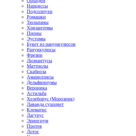
Орхидеи
Нарциссы
Подсолнухи
Ромашки
Тюльпаны
Хризантемы
Пионы
Эустомы
Букет из ранункулюсов
Ранункулюсы
Фрезии
Лизиантусы
Маттиолы
Скабиоза
Амариллисы
Дельфиниумы
Вероника
Астильба
Хелеборус (Морозник)
Лаванда сухоцвет
Клематис
Лагурус
Эрингиум
Протея
Лотос