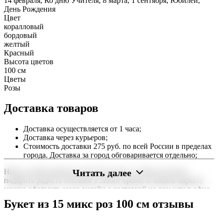
14 февраля, Ко дню Учителя, 8 марта, 1 сентября, Юбилей,
День Рождения
Цвет
коралловый
бордовый
желтый
Красный
Высота цветов
100 см
Цветы
Розы
Доставка товаров
Доставка осуществляется от 1 часа;
Доставка через курьеров;
Стоимость доставки 275 руб. по всей России в пределах
города. Доставка за город обговаривается отдельно;
Читать далее
Наша служба работает круглосуточно, чтобы вы могли
подарить радость близким в любое время. В нашем маркете
можно оформить заказ онлайн с доставкой на дом или в офис
по всей территории РФ.
Букет из 15 микс роз 100 см отзывы
Нужна срочная отправка? Курьер привезет заказ в течение 60