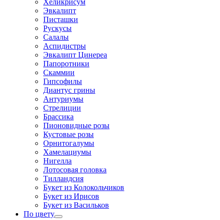
Хеликрисум
Эвкалипт
Писташки
Рускусы
Салалы
Аспидистры
Эвкалипт Цинереа
Папоротники
Скаммии
Гипсофилы
Диантус грины
Антуриумы
Стрелиции
Брассика
Пионовидные розы
Кустовые розы
Орнитогалумы
Хамелациумы
Нигелла
Лотосовая головка
Тилландсия
Букет из Колокольчиков
Букет из Ирисов
Букет из Васильков
По цвету