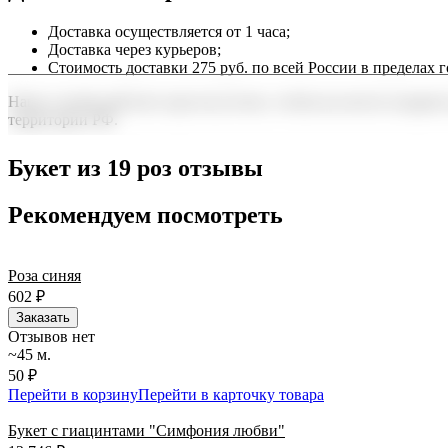
Доставка осуществляется от 1 часа;
Доставка через курьеров;
Стоимость доставки 275 руб. по всей России в пределах г
Наша служба работает круглосуточно, чтобы вы могли подарить
территории РФ.
Нужна срочная отправка? Курьер привезет заказ в течение 60 
Букет из 19 роз отзывы
точность до минуты. Выбирайте, где купить и сколько стоит по
Рекомендуем посмотреть
Роза синяя
602
₽
Заказать
Отзывов нет
~45 м.
50 ₽
Перейти в корзину
Перейти в карточку товара
Букет с гиацинтами "Симфония любви"