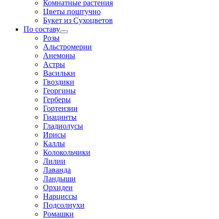
Комнатные растения
Цветы поштучно
Букет из Сухоцветов
По составу
Розы
Альстромерии
Анемоны
Астры
Васильки
Гвоздики
Георгины
Герберы
Гортензии
Гиацинты
Гладиолусы
Ирисы
Каллы
Колокольчики
Лилии
Лаванда
Ландыши
Орхидеи
Нарциссы
Подсолнухи
Ромашки