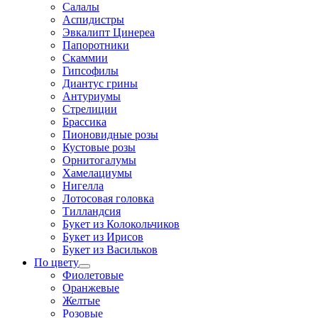
Салалы
Аспидистры
Эвкалипт Цинереа
Папоротники
Скаммии
Гипсофилы
Диантус грины
Антуриумы
Стрелиции
Брассика
Пионовидные розы
Кустовые розы
Орнитогалумы
Хамелациумы
Нигелла
Лотосовая головка
Тилландсия
Букет из Колокольчиков
Букет из Ирисов
Букет из Васильков
По цвету
Фиолетовые
Оранжевые
Желтые
Розовые