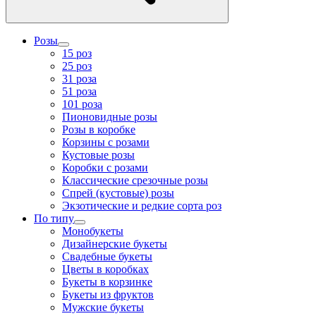
Розы
15 роз
25 роз
31 роза
51 роза
101 роза
Пионовидные розы
Розы в коробке
Корзины с розами
Кустовые розы
Коробки с розами
Классические срезочные розы
Спрей (кустовые) розы
Экзотические и редкие сорта роз
По типу
Монобукеты
Дизайнерские букеты
Свадебные букеты
Цветы в коробках
Букеты в корзинке
Букеты из фруктов
Мужские букеты