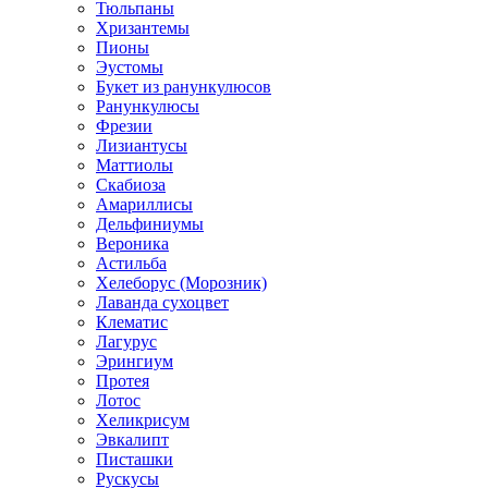
Тюльпаны
Хризантемы
Пионы
Эустомы
Букет из ранункулюсов
Ранункулюсы
Фрезии
Лизиантусы
Маттиолы
Скабиоза
Амариллисы
Дельфиниумы
Вероника
Астильба
Хелеборус (Морозник)
Лаванда сухоцвет
Клематис
Лагурус
Эрингиум
Протея
Лотос
Хеликрисум
Эвкалипт
Писташки
Рускусы