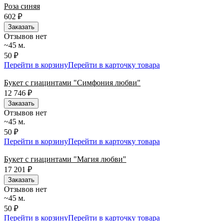
Роза синяя
сегодня и ежедневно 24 часа в сутки.
602
₽
Заказать
Отзывов нет
~45 м.
50 ₽
Перейти в корзину
Перейти в карточку товара
Букет с гиацинтами "Симфония любви"
12 746
₽
Заказать
Отзывов нет
~45 м.
50 ₽
Перейти в корзину
Перейти в карточку товара
Букет с гиацинтами "Магия любви"
17 201
₽
Заказать
Отзывов нет
~45 м.
50 ₽
Перейти в корзину
Перейти в карточку товара