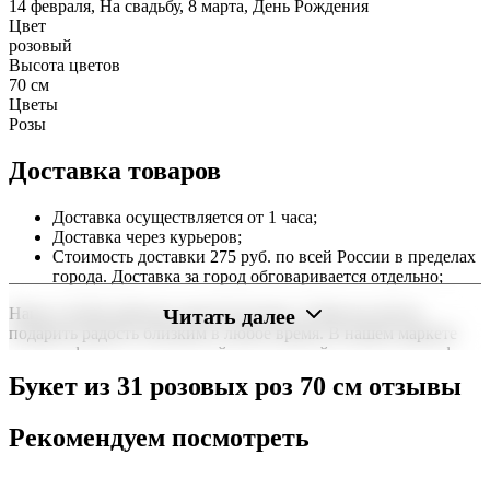
14 февраля, На свадьбу, 8 марта, День Рождения
Цвет
розовый
Высота цветов
70 см
Цветы
Розы
Доставка товаров
Доставка осуществляется от 1 часа;
Доставка через курьеров;
Стоимость доставки 275 руб. по всей России в пределах
города. Доставка за город обговаривается отдельно;
Читать далее
Наша служба работает круглосуточно, чтобы вы могли
подарить радость близким в любое время. В нашем маркете
можно оформить заказ онлайн с доставкой на дом или в офис
по всей территории РФ.
Букет из 31 розовых роз 70 см отзывы
Нужна срочная отправка? Курьер привезет заказ в течение 60
минут или день в день в удобный интервал. Если вам важно
Рекомендуем посмотреть
вручить подарок ко времени, наш сервис доставки обеспечит
точность до минуты. Выбирайте, где купить и сколько стоит
подходящий вариант — быстрая доставка работает для вас