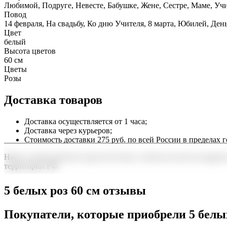
Любимой, Подруге, Невесте, Бабушке, Жене, Сестре, Маме, Уч
Повод
14 февраля, На свадьбу, Ко дню Учителя, 8 марта, Юбилей, Де
Цвет
белый
Высота цветов
60 см
Цветы
Розы
Доставка товаров
Доставка осуществляется от 1 часа;
Доставка через курьеров;
Стоимость доставки 275 руб. по всей России в пределах г
Наша служба работает круглосуточно, чтобы вы могли подарить
территории РФ.
Нужна срочная отправка? Курьер привезет заказ в течение 60 
5 белых роз 60 см отзывы
точность до минуты. Выбирайте, где купить и сколько стоит по
Покупатели, которые приобрели 5 белых