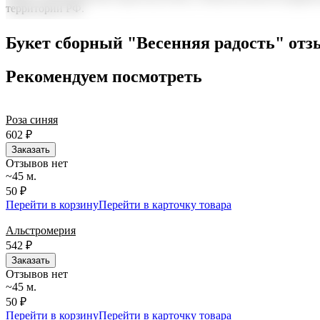
территории РФ.
Нужна срочная отправка? Курьер привезет заказ в течение 60 
Букет сборный "Весенняя радость" от
точность до минуты. Выбирайте, где купить и сколько стоит по
Рекомендуем посмотреть
Роза синяя
602
₽
Заказать
Отзывов нет
~45 м.
50 ₽
Перейти в корзину
Перейти в карточку товара
Альстромерия
542
₽
Заказать
Отзывов нет
~45 м.
50 ₽
Перейти в корзину
Перейти в карточку товара