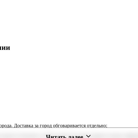
нии
орода. Доставка за город обговаривается отдельно;
Читать далее
 радость близким в любое время. В нашем маркете можно оформи