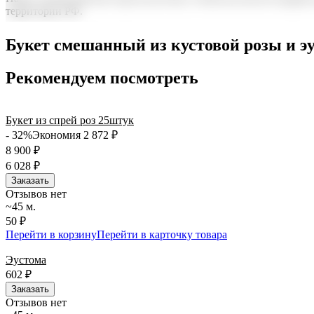
территории РФ.
Нужна срочная отправка? Курьер привезет заказ в течение 60 
Букет смешанный из кустовой розы и 
точность до минуты. Выбирайте, где купить и сколько стоит по
Рекомендуем посмотреть
Букет из спрей роз 25штук
- 32%
Экономия 2 872
₽
8 900
₽
6 028
₽
Заказать
Отзывов нет
~45 м.
50 ₽
Перейти в корзину
Перейти в карточку товара
Эустома
602
₽
Заказать
Отзывов нет