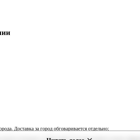
нии
орода. Доставка за город обговаривается отдельно;
Читать далее
 радость близким в любое время. В нашем маркете можно оформи