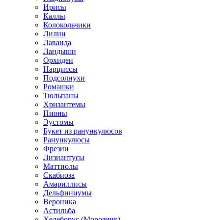
Ирисы
Каллы
Колокольчики
Лилии
Лаванда
Ландыши
Орхидеи
Нарциссы
Подсолнухи
Ромашки
Тюльпаны
Хризантемы
Пионы
Эустомы
Букет из ранункулюсов
Ранункулюсы
Фрезии
Лизиантусы
Маттиолы
Скабиоза
Амариллисы
Дельфиниумы
Вероника
Астильба
Хелеборус (Морозник)