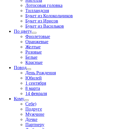
Нигелла
Лотосовая головка
Тилландсия
Букет из Колокольчиков
Букет из Ирисов
Букет из Васильков
По цвету
Фиолетовые
Оранжевые
Желтые
Розовые
Белые
Красные
Повод
День Рождения
Юбилей
1 сентября
8 марта
14 февраля
Кому
Себе)
Подруге
Мужчине
Дочке
Партнеру