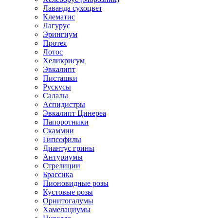
Лаванда сухоцвет
Клематис
Лагурус
Эрингиум
Протея
Лотос
Хеликрисум
Эвкалипт
Писташки
Рускусы
Салалы
Аспидистры
Эвкалипт Цинереа
Папоротники
Скаммии
Гипсофилы
Диантус грины
Антуриумы
Стрелиции
Брассика
Пионовидные розы
Кустовые розы
Орнитогалумы
Хамелациумы