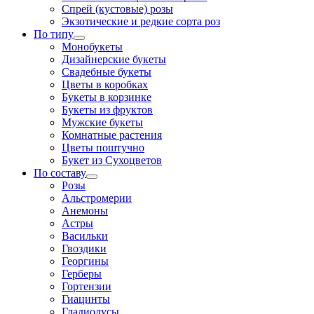
Спрей (кустовые) розы
Экзотические и редкие сорта роз
По типу
Монобукеты
Дизайнерские букеты
Свадебные букеты
Цветы в коробках
Букеты в корзинке
Букеты из фруктов
Мужские букеты
Комнатные растения
Цветы поштучно
Букет из Сухоцветов
По составу
Розы
Альстромерии
Анемоны
Астры
Васильки
Гвоздики
Георгины
Герберы
Гортензии
Гиацинты
Гладиолусы