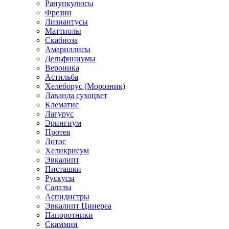
Ранункулюсы
Фрезии
Лизиантусы
Маттиолы
Скабиоза
Амариллисы
Дельфиниумы
Вероника
Астильба
Хелеборус (Морозник)
Лаванда сухоцвет
Клематис
Лагурус
Эрингиум
Протея
Лотос
Хеликрисум
Эвкалипт
Писташки
Рускусы
Салалы
Аспидистры
Эвкалипт Цинереа
Папоротники
Скаммии