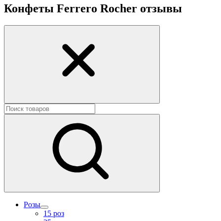
по всей территории РФ.
Конфеты Ferrero Rocher отзывы
Нужна срочная отправка? Курьер привезет заказ в течение 60
минут или день в день в удобный интервал. Если вам важно
вручить подарок ко времени, наш сервис доставки обеспечит
точность до минуты. Выбирайте, где купить и сколько стоит
подходящий вариант — быстрая доставка работает для вас
сегодня и ежедневно 24 часа в сутки.
Розы
15 роз