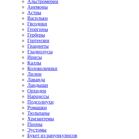
Альстромерии
Анемоны
Астры
Васильки
Гвоздики
Георгины
Герберы
Гортензии
Гиацинты
Гладиолусы
Ирисы
Каллы
Колокольчики
Лилии
Лаванда
Ландыши
Орхидеи
Нарциссы
Подсолнухи
Ромашки
Тюльпаны
Хризантемы
Пионы
Эустомы
Букет из ранункулюсов