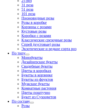
25 роз
31 роза
51 роза
101 роза
Пионовидные розы
Розы в коробке
Корзины с розами
Кустовые розы
Коробки с розами
Классические срезочные розы
Спрей (кустовые) розы
Экзотические и редкие сорта роз
По типу
Монобукеты
Дизайнерские букеты
Свадебные букеты
Цветы в коробках
Букеты в корзинке
Букеты из фруктов
Мужские букеты
Комнатные растения
Цветы поштучно
Букет из Сухоцветов
По составу
Розы