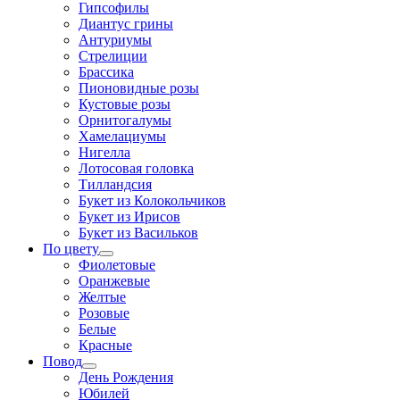
Гипсофилы
Диантус грины
Антуриумы
Стрелиции
Брассика
Пионовидные розы
Кустовые розы
Орнитогалумы
Хамелациумы
Нигелла
Лотосовая головка
Тилландсия
Букет из Колокольчиков
Букет из Ирисов
Букет из Васильков
По цвету
Фиолетовые
Оранжевые
Желтые
Розовые
Белые
Красные
Повод
День Рождения
Юбилей