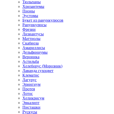
Тюльпаны
Хризантемы
Пионы
Эустомы
Букет из ранункулюсов
Ранункулюсы
Фрезии
Лизиантусы
Маттиолы
Скабиоза
Амариллисы
Дельфиниумы
Вероника
Астильба
Хелеборус (Морозник)
Лаванда сухоцвет
Клематис
Лагурус
Эрингиум
Протея
Лотос
Хеликрисум
Эвкалипт
Писташки
Рускусы