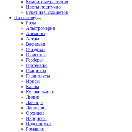
Комнатные растения
Цветы поштучно
Букет из Сухоцветов
По составу
Розы
Альстромерии
Анемоны
Астры
Васильки
Гвоздики
Георгины
Герберы
Гортензии
Гиацинты
Гладиолусы
Ирисы
Каллы
Колокольчики
Лилии
Лаванда
Ландыши
Орхидеи
Нарциссы
Подсолнухи
Ромашки