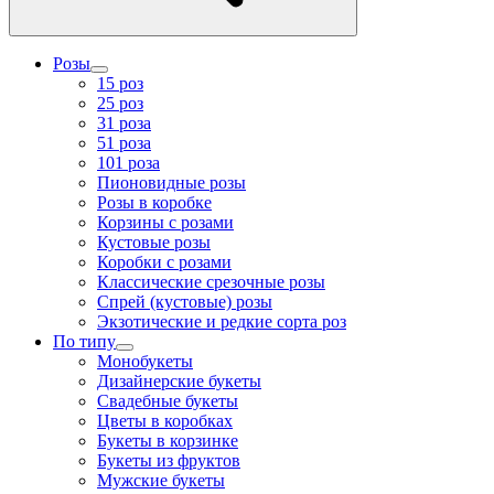
Розы
15 роз
25 роз
31 роза
51 роза
101 роза
Пионовидные розы
Розы в коробке
Корзины с розами
Кустовые розы
Коробки с розами
Классические срезочные розы
Спрей (кустовые) розы
Экзотические и редкие сорта роз
По типу
Монобукеты
Дизайнерские букеты
Свадебные букеты
Цветы в коробках
Букеты в корзинке
Букеты из фруктов
Мужские букеты