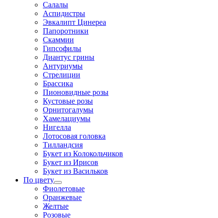
Салалы
Аспидистры
Эвкалипт Цинереа
Папоротники
Скаммии
Гипсофилы
Диантус грины
Антуриумы
Стрелиции
Брассика
Пионовидные розы
Кустовые розы
Орнитогалумы
Хамелациумы
Нигелла
Лотосовая головка
Тилландсия
Букет из Колокольчиков
Букет из Ирисов
Букет из Васильков
По цвету
Фиолетовые
Оранжевые
Желтые
Розовые