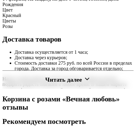
Рождения
Цвет
Красный
Цветы
Розы
Доставка товаров
Доставка осуществляется от 1 часа;
Доставка через курьеров;
Стоимость доставки 275 руб. по всей России в пределах
города. Доставка за город обговаривается отдельно;
Читать далее
Наша служба работает круглосуточно, чтобы вы могли
подарить радость близким в любое время. В нашем маркете
можно оформить заказ онлайн с доставкой на дом или в офис
по всей территории РФ.
Корзина с розами «Вечная любовь»
Нужна срочная отправка? Курьер привезет заказ в течение 60
отзывы
минут или день в день в удобный интервал. Если вам важно
вручить подарок ко времени, наш сервис доставки обеспечит
Рекомендуем посмотреть
точность до минуты. Выбирайте, где купить и сколько стоит
подходящий вариант — быстрая доставка работает для вас
сегодня и ежедневно 24 часа в сутки.