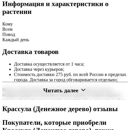
Информация и характеристики о
растении
Кому
Всем
Повод
Каждый день
Доставка товаров
Доставка осуществляется от 1 часа;
Доставка через курьеров;
Стоимость доставки 275 руб. по всей России в пределах
города. Доставка за город обговаривается отдельно;
Читать далее
Наша служба работает круглосуточно, чтобы вы могли
подарить радость близким в любое время. В нашем маркете
можно оформить заказ онлайн с доставкой на дом или в офис
по всей территории РФ.
Крассула (Денежное дерево) отзывы
Нужна срочная отправка? Курьер привезет заказ в течение 60
минут или день в день в удобный интервал. Если вам важно
Покупатели, которые приобрели
вручить подарок ко времени, наш сервис доставки обеспечит