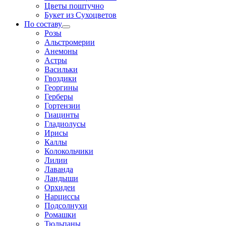
Цветы поштучно
Букет из Сухоцветов
По составу
Розы
Альстромерии
Анемоны
Астры
Васильки
Гвоздики
Георгины
Герберы
Гортензии
Гиацинты
Гладиолусы
Ирисы
Каллы
Колокольчики
Лилии
Лаванда
Ландыши
Орхидеи
Нарциссы
Подсолнухи
Ромашки
Тюльпаны