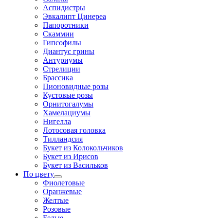
Аспидистры
Эвкалипт Цинереа
Папоротники
Скаммии
Гипсофилы
Диантус грины
Антуриумы
Стрелиции
Брассика
Пионовидные розы
Кустовые розы
Орнитогалумы
Хамелациумы
Нигелла
Лотосовая головка
Тилландсия
Букет из Колокольчиков
Букет из Ирисов
Букет из Васильков
По цвету
Фиолетовые
Оранжевые
Желтые
Розовые
Белые