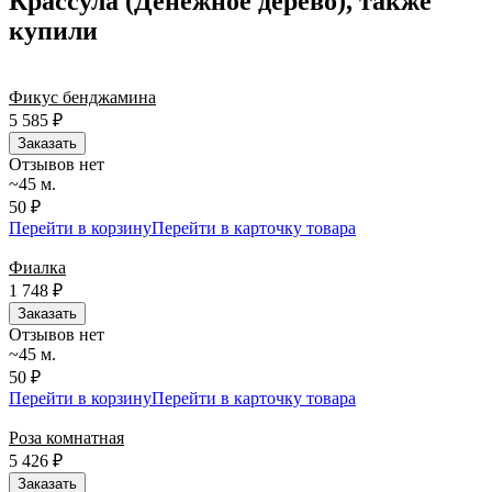
Крассула (Денежное дерево), также
точность до минуты. Выбирайте, где купить и сколько стоит
подходящий вариант — быстрая доставка работает для вас
купили
сегодня и ежедневно 24 часа в сутки.
Фикус бенджамина
5 585
₽
Заказать
Отзывов нет
~45 м.
50 ₽
Перейти в корзину
Перейти в карточку товара
Фиалка
1 748
₽
Заказать
Отзывов нет
~45 м.
50 ₽
Перейти в корзину
Перейти в карточку товара
Роза комнатная
5 426
₽
Заказать