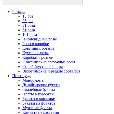
Розы
15 роз
25 роз
31 роза
51 роза
101 роза
Пионовидные розы
Розы в коробке
Корзины с розами
Кустовые розы
Коробки с розами
Классические срезочные розы
Спрей (кустовые) розы
Экзотические и редкие сорта роз
По типу
Монобукеты
Дизайнерские букеты
Свадебные букеты
Цветы в коробках
Букеты в корзинке
Букеты из фруктов
Мужские букеты
Комнатные растения