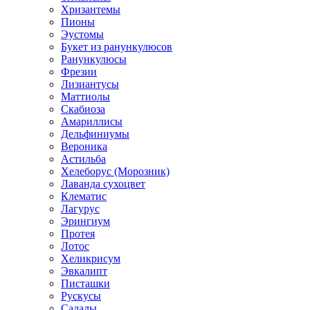
Хризантемы
Пионы
Эустомы
Букет из ранункулюсов
Ранункулюсы
Фрезии
Лизиантусы
Маттиолы
Скабиоза
Амариллисы
Дельфиниумы
Вероника
Астильба
Хелеборус (Морозник)
Лаванда сухоцвет
Клематис
Лагурус
Эрингиум
Протея
Лотос
Хеликрисум
Эвкалипт
Писташки
Рускусы
Салалы