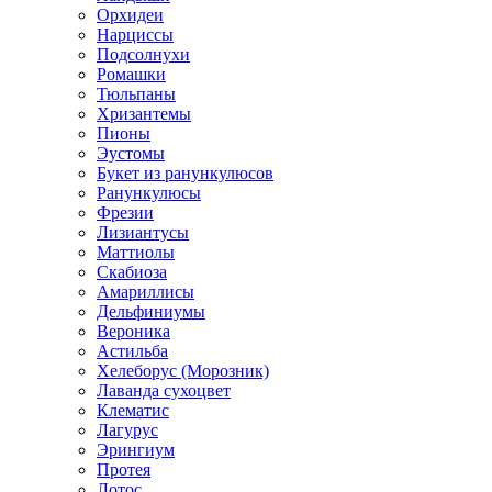
Орхидеи
Нарциссы
Подсолнухи
Ромашки
Тюльпаны
Хризантемы
Пионы
Эустомы
Букет из ранункулюсов
Ранункулюсы
Фрезии
Лизиантусы
Маттиолы
Скабиоза
Амариллисы
Дельфиниумы
Вероника
Астильба
Хелеборус (Морозник)
Лаванда сухоцвет
Клематис
Лагурус
Эрингиум
Протея
Лотос