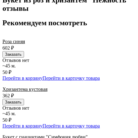
Букет из роз и хризантем "Нежность"
Нужна срочная отправка? Курьер привезет заказ в течение 60
отзывы
минут или день в день в удобный интервал. Если вам важно
вручить подарок ко времени, наш сервис доставки обеспечит
Рекомендуем посмотреть
точность до минуты. Выбирайте, где купить и сколько стоит
подходящий вариант — быстрая доставка работает для вас
сегодня и ежедневно 24 часа в сутки.
Роза синяя
602
₽
Заказать
Отзывов нет
~45 м.
50 ₽
Перейти в корзину
Перейти в карточку товара
Хризантема кустовая
362
₽
Заказать
Отзывов нет
~45 м.
50 ₽
Перейти в корзину
Перейти в карточку товара
Букет с гиацинтами "Симфония любви"