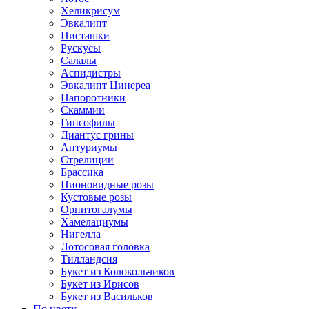
Хеликрисум
Эвкалипт
Писташки
Рускусы
Салалы
Аспидистры
Эвкалипт Цинереа
Папоротники
Скаммии
Гипсофилы
Диантус грины
Антуриумы
Стрелиции
Брассика
Пионовидные розы
Кустовые розы
Орнитогалумы
Хамелациумы
Нигелла
Лотосовая головка
Тилландсия
Букет из Колокольчиков
Букет из Ирисов
Букет из Васильков
По цвету