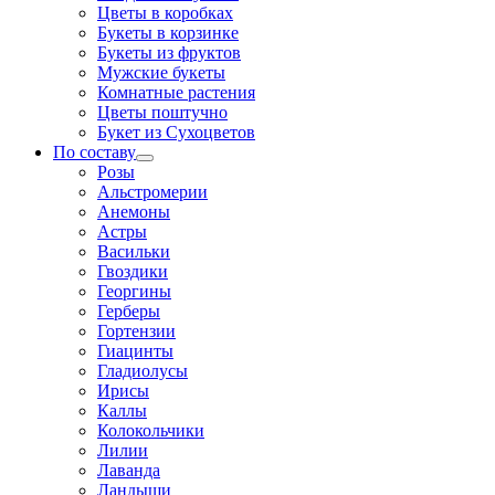
Цветы в коробках
Букеты в корзинке
Букеты из фруктов
Мужские букеты
Комнатные растения
Цветы поштучно
Букет из Сухоцветов
По составу
Розы
Альстромерии
Анемоны
Астры
Васильки
Гвоздики
Георгины
Герберы
Гортензии
Гиацинты
Гладиолусы
Ирисы
Каллы
Колокольчики
Лилии
Лаванда
Ландыши