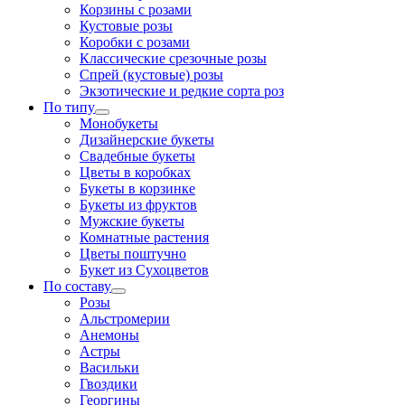
Корзины с розами
Кустовые розы
Коробки с розами
Классические срезочные розы
Спрей (кустовые) розы
Экзотические и редкие сорта роз
По типу
Монобукеты
Дизайнерские букеты
Свадебные букеты
Цветы в коробках
Букеты в корзинке
Букеты из фруктов
Мужские букеты
Комнатные растения
Цветы поштучно
Букет из Сухоцветов
По составу
Розы
Альстромерии
Анемоны
Астры
Васильки
Гвоздики
Георгины