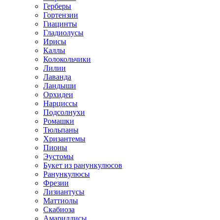
Герберы
Гортензии
Гиацинты
Гладиолусы
Ирисы
Каллы
Колокольчики
Лилии
Лаванда
Ландыши
Орхидеи
Нарциссы
Подсолнухи
Ромашки
Тюльпаны
Хризантемы
Пионы
Эустомы
Букет из ранункулюсов
Ранункулюсы
Фрезии
Лизиантусы
Маттиолы
Скабиоза
Амариллисы