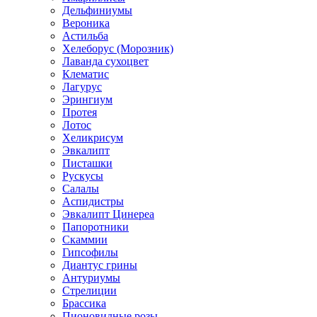
Дельфиниумы
Вероника
Астильба
Хелеборус (Морозник)
Лаванда сухоцвет
Клематис
Лагурус
Эрингиум
Протея
Лотос
Хеликрисум
Эвкалипт
Писташки
Рускусы
Салалы
Аспидистры
Эвкалипт Цинереа
Папоротники
Скаммии
Гипсофилы
Диантус грины
Антуриумы
Стрелиции
Брассика
Пионовидные розы