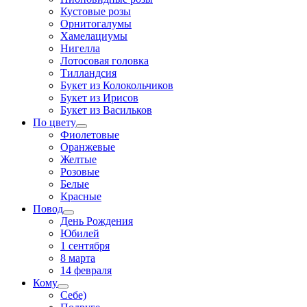
Кустовые розы
Орнитогалумы
Хамелациумы
Нигелла
Лотосовая головка
Тилландсия
Букет из Колокольчиков
Букет из Ирисов
Букет из Васильков
По цвету
Фиолетовые
Оранжевые
Желтые
Розовые
Белые
Красные
Повод
День Рождения
Юбилей
1 сентября
8 марта
14 февраля
Кому
Себе)