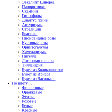
Эвкалипт Цинереа
Папоротники
Скаммии
Гипсофилы
Диантус грины
Антуриумы
Стрелиции
Брассика
Пионовидные розы
Кустовые розы
Орнитогалумы
Хамелациумы
Нигелла
Лотосовая головка
Тилландсия
Букет из Колокольчиков
Букет из Ирисов
Букет из Васильков
По цвету
Фиолетовые
Оранжевые
Желтые
Розовые
Белые
Красные