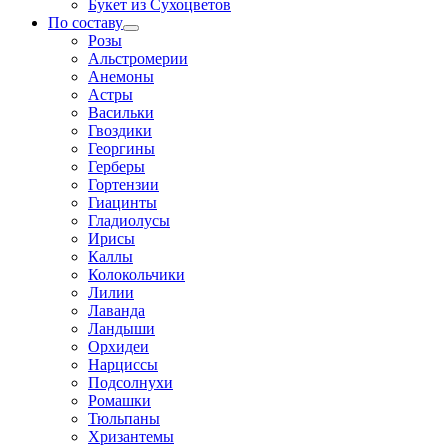
Букет из Сухоцветов
По составу
Розы
Альстромерии
Анемоны
Астры
Васильки
Гвоздики
Георгины
Герберы
Гортензии
Гиацинты
Гладиолусы
Ирисы
Каллы
Колокольчики
Лилии
Лаванда
Ландыши
Орхидеи
Нарциссы
Подсолнухи
Ромашки
Тюльпаны
Хризантемы