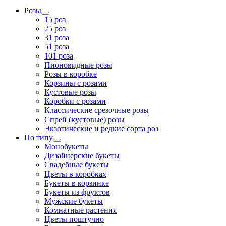
Розы
15 роз
25 роз
31 роза
51 роза
101 роза
Пионовидные розы
Розы в коробке
Корзины с розами
Кустовые розы
Коробки с розами
Классические срезочные розы
Спрей (кустовые) розы
Экзотические и редкие сорта роз
По типу
Монобукеты
Дизайнерские букеты
Свадебные букеты
Цветы в коробках
Букеты в корзинке
Букеты из фруктов
Мужские букеты
Комнатные растения
Цветы поштучно