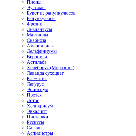
Пионы
Эустомы
Букет из ранункулюсов
Ранункулюсы
Фрезии
Лизиантусы
Маттиолы
Скабиоза
Амариллисы
Дельфиниумы
Вероника
Астильба
Хелеборус (Морозник)
Лаванда сухоцвет
Клематис
Лагурус
Эрингиум
Протея
Лотос
Хеликрисум
Эвкалипт
Писташки
Рускусы
Салалы
Аспидистры