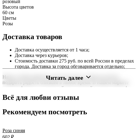
розовый
Высота цветов
60 см
Цветы
Розы
Доставка товаров
Доставка осуществляется от 1 часа;
Доставка через курьеров;
Стоимость доставки 275 руб. по всей России в пределах
города. Доставка за город обговаривается отдельно;
Читать далее
Наша служба работает круглосуточно, чтобы вы могли
подарить радость близким в любое время. В нашем маркете
можно оформить заказ онлайн с доставкой на дом или в офис
по всей территории РФ.
Всё для любви отзывы
Нужна срочная отправка? Курьер привезет заказ в течение 60
минут или день в день в удобный интервал. Если вам важно
Рекомендуем посмотреть
вручить подарок ко времени, наш сервис доставки обеспечит
точность до минуты. Выбирайте, где купить и сколько стоит
подходящий вариант — быстрая доставка работает для вас
Роза синяя
сегодня и ежедневно 24 часа в сутки.
602
₽