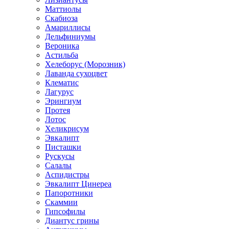
Маттиолы
Скабиоза
Амариллисы
Дельфиниумы
Вероника
Астильба
Хелеборус (Морозник)
Лаванда сухоцвет
Клематис
Лагурус
Эрингиум
Протея
Лотос
Хеликрисум
Эвкалипт
Писташки
Рускусы
Салалы
Аспидистры
Эвкалипт Цинереа
Папоротники
Скаммии
Гипсофилы
Диантус грины