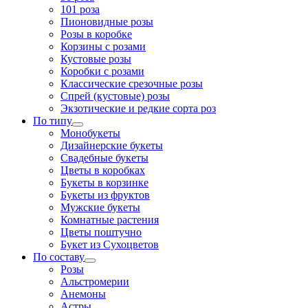
101 роза
Пионовидные розы
Розы в коробке
Корзины с розами
Кустовые розы
Коробки с розами
Классические срезочные розы
Спрей (кустовые) розы
Экзотические и редкие сорта роз
По типу
Монобукеты
Дизайнерские букеты
Свадебные букеты
Цветы в коробках
Букеты в корзинке
Букеты из фруктов
Мужские букеты
Комнатные растения
Цветы поштучно
Букет из Сухоцветов
По составу
Розы
Альстромерии
Анемоны
Астры