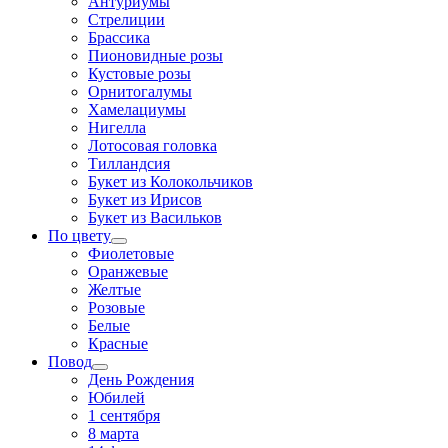
Антуриумы
Стрелиции
Брассика
Пионовидные розы
Кустовые розы
Орнитогалумы
Хамелациумы
Нигелла
Лотосовая головка
Тилландсия
Букет из Колокольчиков
Букет из Ирисов
Букет из Васильков
По цвету
Фиолетовые
Оранжевые
Желтые
Розовые
Белые
Красные
Повод
День Рождения
Юбилей
1 сентября
8 марта