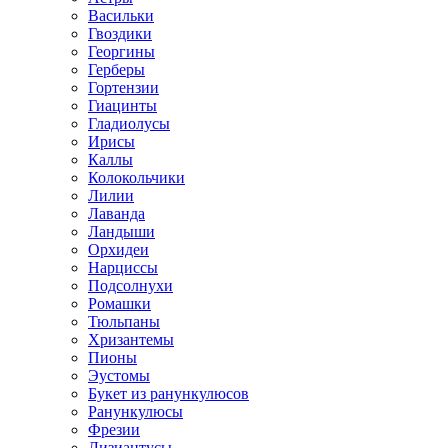
Васильки
Гвоздики
Георгины
Герберы
Гортензии
Гиацинты
Гладиолусы
Ирисы
Каллы
Колокольчики
Лилии
Лаванда
Ландыши
Орхидеи
Нарциссы
Подсолнухи
Ромашки
Тюльпаны
Хризантемы
Пионы
Эустомы
Букет из ранункулюсов
Ранункулюсы
Фрезии
Лизиантусы